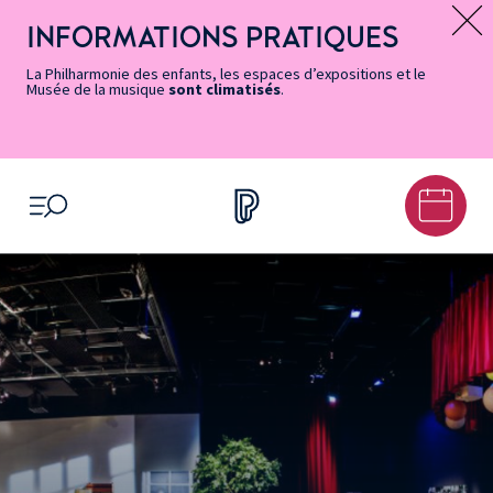
Vers
Menu
Menu
Aller
Pied
Plan
Recherche
la
accès
principal
au
de
du
INFORMATIONS PRATIQUES
Message d’information
page
rapides
contenu
page
site
Accessibilité
principal
La Philharmonie des enfants, les espaces d’expositions et le
Musée de la musique
sont climatisés
.
OUVRIR LE MENU