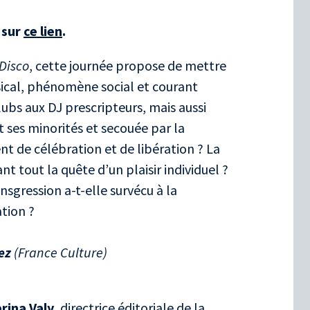
 sur
ce lien
.
Disco
, cette journée propose de mettre
ical, phénomène social et courant
clubs aux DJ prescripteurs, mais aussi
t ses minorités et secouée par la
t de célébration et de libération ? La
ant tout la quête d’un plaisir individuel ?
gression a-t-elle survécu à la
ation ?
ez
(France Culture)
rina Valy
, directrice éditoriale de la