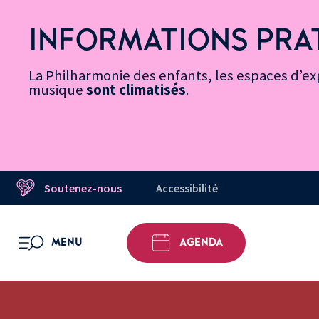
Vers
Menu
Menu
Aller
Pied
Plan
Recherche
la
accès
principal
au
de
du
INFORMATIONS PRA
page
rapides
contenu
page
site
Message d’information
Accessibilité
principal
La Philharmonie des enfants, les espaces d’exp
musique
sont climatisés
.
Soutenez-nous
Accessibilité
MENU
AGENDA
OUVRIR LE MENU