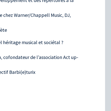
éveloppement et des répertoires à la
que chez Warner/Chappell Music, DJ,
rète
l héritage musical et sociétal ?
in, cofondateur de l’association Act up-
ectif Barbi(e)turix