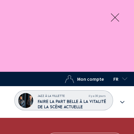
Mon compte
FR
LANGUE C
il y a 30 jours
JAZZ À LA VILLETTE
FAIRE LA PART BELLE À LA VITALITÉ
DE LA SCÈNE ACTUELLE