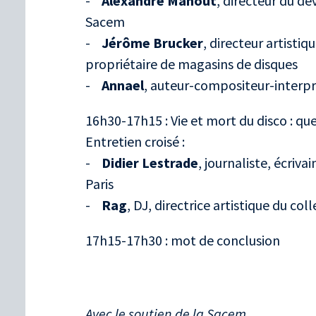
-
Alexandre Mahout
, directeur du d
Sacem
-
Jérôme Brucker
, directeur artisti
propriétaire de magasins de disques
-
Annael
, auteur-compositeur-interp
16h30-17h15 : Vie et mort du disco : que
Entretien croisé :
-
Didier Lestrade
, journaliste, écriva
Paris
-
Rag
, DJ, directrice artistique du coll
17h15-17h30 : mot de conclusion
Avec le soutien de la Sacem.