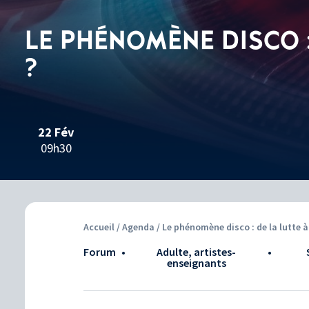
LE PHÉNOMÈNE DISCO :
?
22 Fév
09h30
Accueil
/
Agenda
/ Le phénomène disco : de la lutte à 
Forum
•
adulte, artistes-
•
enseignants