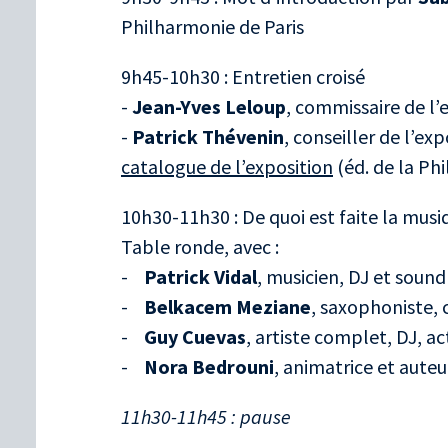
Philharmonie de Paris
9h45-10h30 : Entretien croisé
-
Jean-Yves Leloup
, commissaire de l’
-
Patrick Thévenin
, conseiller de l’ex
catalogue de l’exposition
(éd. de la Ph
10h30-11h30 : De quoi est faite la musi
Table ronde, avec :
-
Patrick Vidal
, musicien, DJ et sound
-
Belkacem Meziane
, saxophoniste, 
-
Guy Cuevas
, artiste complet, DJ, a
-
Nora Bedrouni
, animatrice et auteu
11h30-11h45 : pause