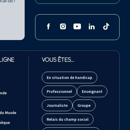
un clic !
LIGNE
VOUS ÊTES…
En situation de handicap
Professionnel
Enseignant
ande
Journaliste
Groupe
 du Musée
Relais du champ social
hèque