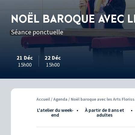
NOËL BAROQUE AVEC L
Séance ponctuelle
21 Déc
22 Déc
15h00
15h00
Accueil
/
Agenda
/ Noël baroque avec les Arts Floris
L'atelier du week-
•
à partir de 8 ans et
•
end
adultes