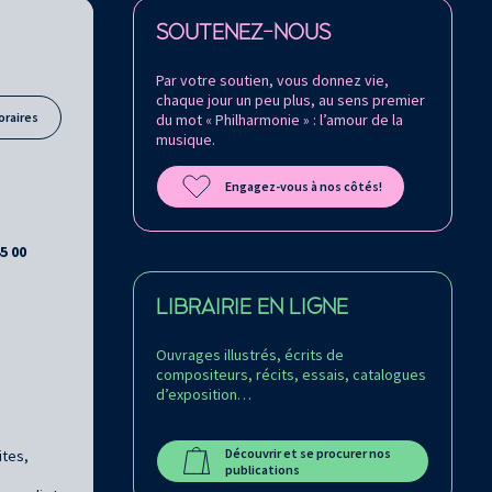
Retrouvez la Philharmonie de Paris sur
SOUTENEZ-NOUS
Par votre soutien, vous donnez vie,
chaque jour un peu plus, au sens premier
oraires
du mot « Philharmonie » : l’amour de la
musique.
Engagez-vous à nos côtés!
45 00
LIBRAIRIE EN LIGNE
Ouvrages illustrés, écrits de
compositeurs, récits, essais, catalogues
d’exposition…
Découvrir et se procurer nos
ites,
publications