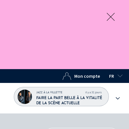
Mon compte
FR
LANGUE C
il y a 31 jours
JAZZ À LA VILLETTE
FAIRE LA PART BELLE À LA VITALITÉ
DE LA SCÈNE ACTUELLE