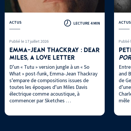
ACTUS
ACTUS
LECTURE 4 MIN
Publié le 17 juillet 2026
Publié 
EMMA-JEAN THACKRAY : DEAR
PET
MILES, A LOVE LETTER
PO
D’un « Tutu » version jungle à un « So
Entre
What » post-funk, Emma-Jean Thackray
and B
s’empare de compositions issues de
de Ge
toutes les époques d’un Miles Davis
d’une
électrique comme acoustique, à
Charl
commencer par Sketches …
mêle