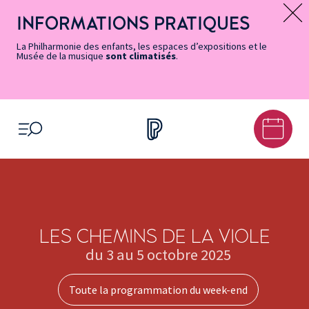
Vers
Menu
Menu
Aller
Pied
Plan
Recherche
la
accès
principal
au
de
du
INFORMATIONS PRATIQUES
Message d’information
page
rapides
contenu
page
site
Accessibilité
principal
La Philharmonie des enfants, les espaces d’expositions et le
Musée de la musique
sont climatisés
.
OUVRIR LE MENU
LES CHEMINS DE LA VIOLE
du 3 au 5 octobre 2025
Toute la programmation du week-end