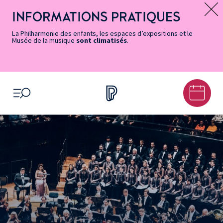
Vers
Menu
Menu
Aller
Pied
Plan
Recherche
la
accès
principal
au
de
du
INFORMATIONS PRATIQUES
Message d’information
page
rapides
contenu
page
site
Accessibilité
principal
La Philharmonie des enfants, les espaces d’expositions et le
Musée de la musique
sont climatisés
.
OUVRIR LE MENU