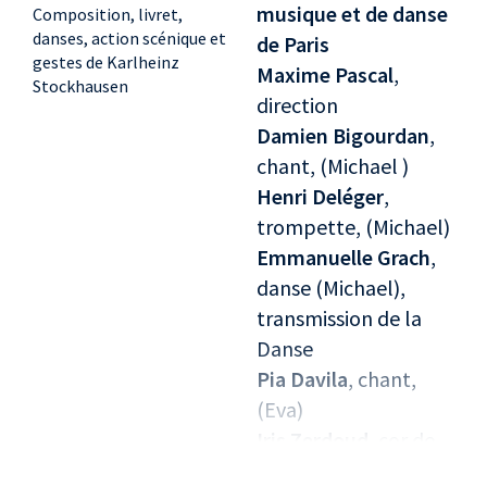
musique et de danse
Composition, livret,
danses, action scénique et
de Paris
gestes de Karlheinz
Maxime Pascal
,
Stockhausen
direction
Damien Bigourdan
,
chant, (Michael )
Henri Deléger
,
trompette, (Michael)
Emmanuelle Grach
,
danse (Michael),
transmission de la
Danse
Pia Davila
, chant,
(Eva)
Iris Zerdoud
, cor de
basset, (Eva)