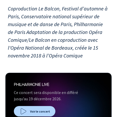
clarinette,
Coproduction Le Balcon, Festival d’automne à
(hirondelle-clown)
Paris, Conservatoire national supérieur de
Benjamin Lazar
, mise
musique et de danse de Paris, Philharmonie
en scène
de Paris Adaptation de la production Opéra
Elizabeth Calleo
,
Comique/Le Balcon en coproduction avec
collaboration
artistique
l'Opéra National de Bordeaux, créée le 15
Adeline Caron
,
novembre 2018 à l’Opéra Comique
décors, costumes
Yann Chapotel
,
création vidéo
Florent Derex
,
PHILHARMONIE LIVE
projection sonore
Ce concert sera disponible en différé
Augustin Muller
,
jusqu’au 19 décembre 2026.
création
Voir le concert
informatique