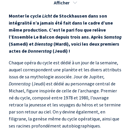
Afficher
Suzanne Meyer
,
danse, (Eva)
Monter le cycle
Licht
de Stockhausen dans son
Damien Pass
, chant,
intégralité n’a jamais été fait dans le cadre d’une
(Luzifer)
même production. C’est le pari fou que relève
Mathieu Adam
,
l’Ensemble Le Balcon depuis trois ans. Après
Samstag
(Samedi) et
Dienstag
(Mardi), voici les deux premiers
trombone, (Luzifer)
actes de
Donnerstag
(Jeudi) !
Jamil Attar
, danse,
(Luzifer)
Chaque opéra du cycle est dédié à un jour de la semaine,
Alphonse Cemin
,
auquel correspondent une planète et les divers attributs
issus de sa mythologie associée. Jour de Jupiter,
piano,
Donnerstag
(Jeudi) est dédié au personnage central de
(accompagnateur de
Michael, figure inspirée de celle de l’archange. Premier
Michael)
né du cycle, composé entre 1978 et 1980, l’ouvrage
Alice Caubit
,
retrace la jeunesse et les voyages du héros et se termine
clarinette,
par son retour au ciel. On y devine également, en
(hirondelle-clown)
filigrane, la genèse même du cycle opératique, ainsi que
ses racines profondément autobiographiques.
Ghislain Roffat
,