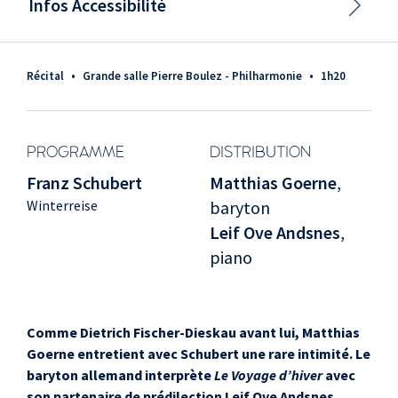
Infos Accessibilité
Récital
•
Grande salle Pierre Boulez - Philharmonie
•
1h20
PROGRAMME
DISTRIBUTION
Franz Schubert
Matthias Goerne
,
Winterreise
baryton
Leif Ove Andsnes
,
piano
Comme Dietrich Fischer-Dieskau avant lui, Matthias
Goerne entretient avec Schubert une rare intimité. Le
baryton allemand interprète
Le Voyage d’hiver
avec
son partenaire de prédilection Leif Ove Andsnes.