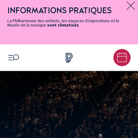
Vers
Menu
Menu
Aller
Pied
Plan
Recherche
la
accès
principal
au
de
du
INFORMATIONS PRATIQUES
Message d’information
page
rapides
contenu
page
site
Accessibilité
principal
La Philharmonie des enfants, les espaces d’expositions et le
Musée de la musique
sont climatisés
.
OUVRIR LE MENU