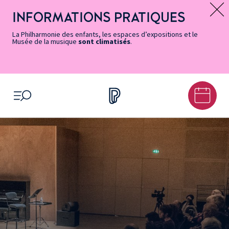
Vers
Menu
Menu
Aller
Pied
Plan
Recherche
la
accès
principal
au
de
du
INFORMATIONS PRATIQUES
Message d’information
page
rapides
contenu
page
site
Accessibilité
principal
La Philharmonie des enfants, les espaces d’expositions et le
Musée de la musique
sont climatisés
.
OUVRIR LE MENU