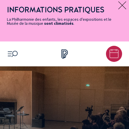
Vers
Menu
Menu
Aller
Pied
Plan
Recherche
la
accès
principal
au
de
du
INFORMATIONS PRATIQUES
Message d’information
page
rapides
contenu
page
site
Accessibilité
principal
La Philharmonie des enfants, les espaces d’expositions et le
Musée de la musique
sont climatisés
.
OUVRIR LE MENU