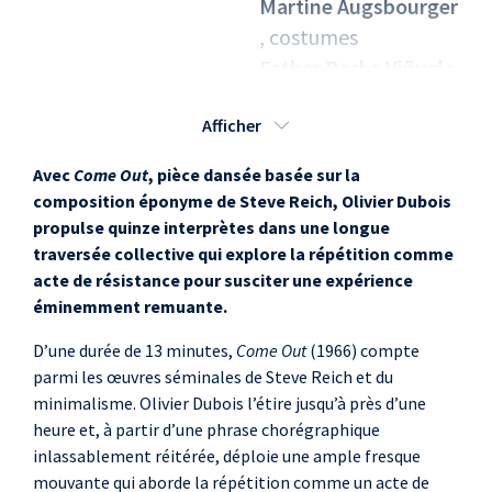
Martine Augsbourger
, costumes
Esther Bachs Viñuela
, danse
Afficher
Lara Chanel
, danse
Malgorzata Coello
Avec
Come Out
, pièce dansée basée sur la
Czajowska
, danse
composition éponyme de Steve Reich, Olivier Dubois
Jean Colombet
,
propulse quinze interprètes dans une longue
danse
traversée collective qui explore la répétition comme
acte de résistance pour susciter une expérience
Charlotte Crouin
,
éminemment remuante.
danse
Jacquelyn Elder
,
D’une durée de 13 minutes,
Come Out
(1966) compte
danse
parmi les œuvres séminales de Steve Reich et du
minimalisme. Olivier Dubois l’étire jusqu’à près d’une
Rose Ellen Lewis
,
heure et, à partir d’une phrase chorégraphique
danse
inlassablement réitérée, déploie une ample fresque
Coline Fayolle
, danse
mouvante qui aborde la répétition comme un acte de