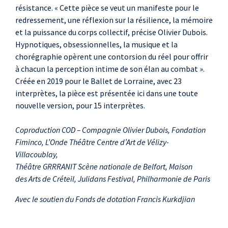
Steven Hervouet
,
résistance. « Cette pièce se veut un manifeste pour le
danse
redressement, une réflexion sur la résilience, la mémoire
Matteo Lochu
, danse
et la puissance du corps collectif, précise Olivier Dubois.
Hypnotiques, obsessionnelles, la musique et la
Yann Louvrier Saint-
chorégraphie opèrent une contorsion du réel pour offrir
Mary
, danse
à chacun la perception intime de son élan au combat ».
Nicola Manzoni
,
Créée en 2019 pour le Ballet de Lorraine, avec 23
danse
interprètes, la pièce est présentée ici dans une toute
Rémi Richaud
, danse
nouvelle version, pour 15 interprètes.
Rafaël Sauzet
, danse
Coproduction COD – Compagnie Olivier Dubois, Fondation
Fiminco, L’Onde Théâtre Centre d’Art de Vélizy-
Villacoublay,
Théâtre GRRRANIT Scène nationale de Belfort, Maison
des Arts de Créteil, Julidans Festival, Philharmonie de Paris
Avec le soutien du Fonds de dotation Francis Kurkdjian