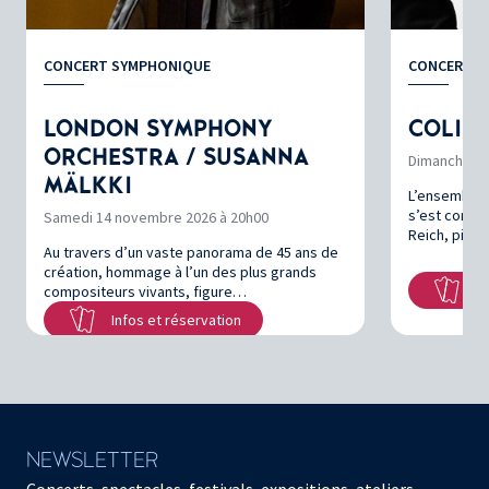
CONCERT SYMPHONIQUE
CONCERT
LONDON SYMPHONY
COLIN
ORCHESTRA / SUSANNA
Dimanche 15
MÄLKKI
L’ensemble d
s’est consti
Samedi 14 novembre 2026 à 20h00
Reich, pion
Au travers d’un vaste panorama de 45 ans de
création, hommage à l’un des plus grands
In
compositeurs vivants, figure…
Infos et réservation
NEWSLETTER