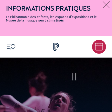
Vers
Menu
Menu
Aller
Pied
Plan
Recherche
la
accès
principal
au
de
du
INFORMATIONS PRATIQUES
Message d’information
page
rapides
contenu
page
site
Accessibilité
principal
La Philharmonie des enfants, les espaces d’expositions et le
Musée de la musique
sont climatisés
.
OUVRIR LE MENU