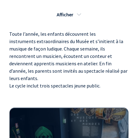
2016 - 14:30
MERCREDI 23 NOVEMBRE
Afficher
2016 - 14:30
MERCREDI 30
NOVEMBRE 2016 - 14:30
Toute l’année, les enfants découvrent les
MERCREDI 7 DÉCEMBRE
instruments extraordinaires du Musée et s’initient à la
2016 - 14:30
musique de façon ludique. Chaque semaine, ils
MERCREDI 14 DÉCEMBRE
rencontrent un musicien, écoutent un conteur et
2016 - 14:30
MERCREDI 4 JANVIER
deviennent apprentis musiciens en atelier. En fin
2017 - 14:30
d’année, les parents sont invités au spectacle réalisé par
MERCREDI 11 JANVIER
leurs enfants.
2017 - 14:30
Le cycle inclut trois spectacles jeune public.
MERCREDI 18 JANVIER
2017 - 14:30
MERCREDI 25 JANVIER
2017 - 14:30
MERCREDI 1 FÉVRIER
2017 - 14:30
MERCREDI 22 FÉVRIER
2017 - 14:30