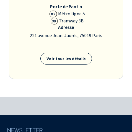
MERCREDI 24 MAI 2017 -
Porte de Pantin
14:30
Métro ligne 5
M5
MERCREDI 31 MAI 2017 -
Tramway 3B
3B
14:30
Adresse
MERCREDI 7 JUIN 2017 -
221 avenue Jean-Jaurès, 75019 Paris
14:30
MERCREDI 14 JUIN 2017 -
14:30
MERCREDI 21 JUIN 2017 -
Voir tous les détails
14:30
NEWSLETTER