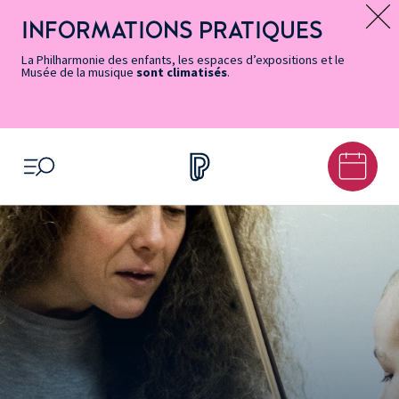
Vers
Menu
Menu
Aller
Pied
Plan
Recherche
la
accès
principal
au
de
du
INFORMATIONS PRATIQUES
Message d’information
page
rapides
contenu
page
site
Accessibilité
principal
La Philharmonie des enfants, les espaces d’expositions et le
Musée de la musique
sont climatisés
.
OUVRIR LE MENU