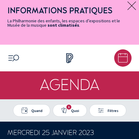
Vers
Menu
Menu
Aller
Pied
Plan
Recherche
la
accès
principal
au
de
du
INFORMATIONS PRATIQUES
Message d’information
page
rapides
contenu
page
site
Accessibilité
principal
La Philharmonie des enfants, les espaces d’expositions et le
Musée de la musique
sont climatisés
.
OUVRIR LE MENU
AGENDA
1
Quand
Quoi
Filtres
MERCREDI 25 JANVIER 2023