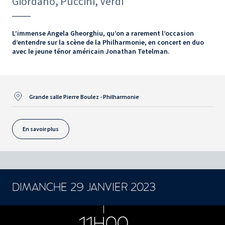
Giordano, Puccini, Verdi
L’immense Angela Gheorghiu, qu’on a rarement l’occasion
d’entendre sur la scène de la Philharmonie, en concert en duo
avec le jeune ténor américain Jonathan Tetelman.
Grande salle Pierre Boulez - Philharmonie
En savoir plus
DIMANCHE 29 JANVIER 2023
CONCERTS ET SPECTACLES
11H00