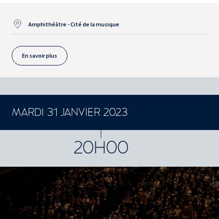
Amphithéâtre - Cité de la musique
En savoir plus
MARDI 31 JANVIER 2023
CONCERTS ET SPECTACLES
20H00