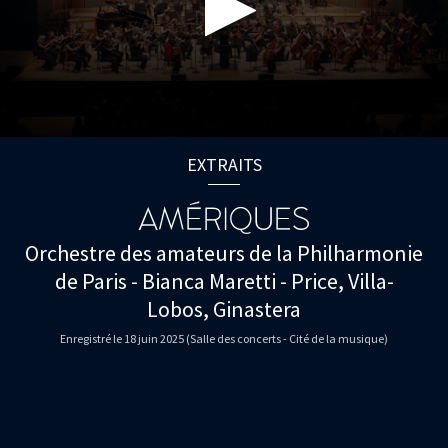
0
seconds
EXTRAITS
of
30
seconds
AMÉRIQUES
Orchestre des amateurs de la Philharmonie
de Paris - Bianca Maretti - Price, Villa-
Lobos, Ginastera
Enregistré le 18 juin 2025 (Salle des concerts - Cité de la musique)