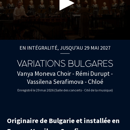
0
seconds
EN INTÉGRALITÉ, JUSQU’AU 29 MAI 2027
of
0
seconds
VARIATIONS BULGARES
Vanya Moneva Choir - Rémi Durupt -
Vassilena Serafimova - Chloé
Enregistré le 29 mai 2026 (Salle des concerts - Cité de la musique)
Originaire de Bulgarie et installée en