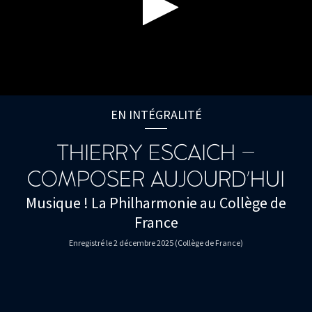
0
seconds
EN INTÉGRALITÉ
of
0
seconds
THIERRY ESCAICH –
COMPOSER AUJOURD'HUI
Musique ! La Philharmonie au Collège de
France
Enregistré le 2 décembre 2025 (Collège de France)