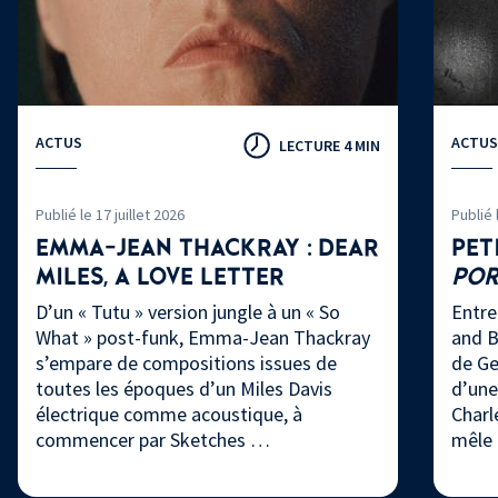
ACTUS
ACTUS
LECTURE 4 MIN
Publié le 17 juillet 2026
Publié 
EMMA-JEAN THACKRAY : DEAR
PET
MILES, A LOVE LETTER
PO
D’un « Tutu » version jungle à un « So
Entre
What » post-funk, Emma-Jean Thackray
and B
s’empare de compositions issues de
de Ge
toutes les époques d’un Miles Davis
d’une
électrique comme acoustique, à
Charl
commencer par Sketches …
mêle