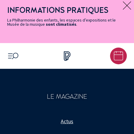
Vers
Menu
Menu
Aller
Pied
Plan
Recherche
la
accès
principal
au
de
du
INFORMATIONS PRATIQUES
Message d’information
page
rapides
contenu
page
site
Accessibilité
principal
La Philharmonie des enfants, les espaces d’expositions et le
Musée de la musique
sont climatisés
.
OUVRIR LE MENU
LE MAGAZINE
Actus