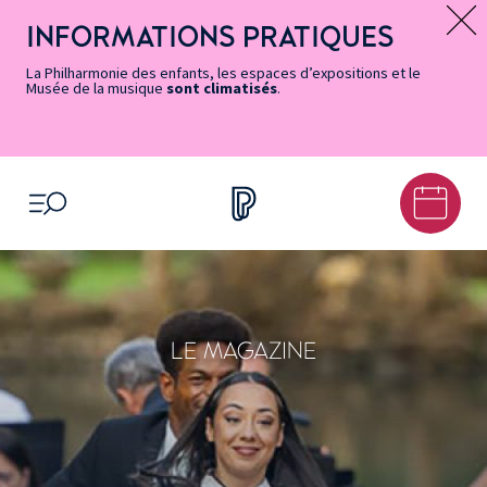
Vers
Menu
Menu
Aller
Pied
Plan
Recherche
la
accès
principal
au
de
du
INFORMATIONS PRATIQUES
Message d’information
page
rapides
contenu
page
site
Accessibilité
principal
La Philharmonie des enfants, les espaces d’expositions et le
Musée de la musique
sont climatisés
.
OUVRIR LE MENU
LE MAGAZINE