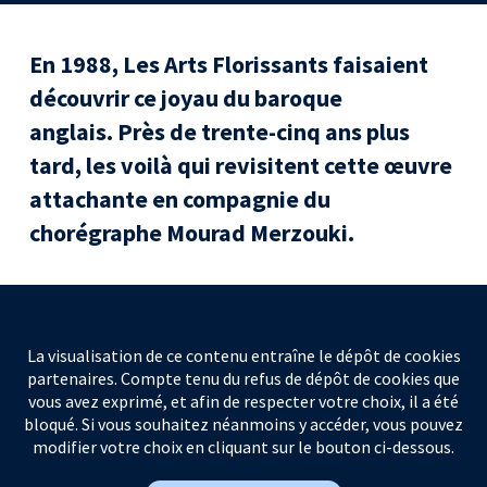
En 1988, Les Arts Florissants faisaient
découvrir ce joyau du baroque
anglais. Près de trente-cinq ans plus
tard, les voilà qui revisitent cette œuvre
attachante en compagnie du
chorégraphe Mourad Merzouki.
La visualisation de ce contenu entraîne le dépôt de cookies
partenaires. Compte tenu du refus de dépôt de cookies que
vous avez exprimé, et afin de respecter votre choix, il a été
bloqué. Si vous souhaitez néanmoins y accéder, vous pouvez
modifier votre choix en cliquant sur le bouton ci-dessous.