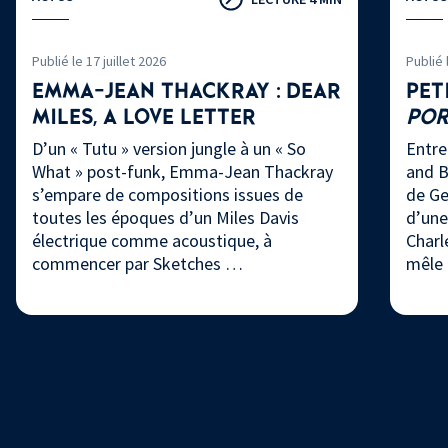
Publié le 17 juillet 2026
Publié 
EMMA-JEAN THACKRAY : DEAR
PET
MILES, A LOVE LETTER
PO
D’un « Tutu » version jungle à un « So
Entre
What » post-funk, Emma-Jean Thackray
and B
s’empare de compositions issues de
de Ge
toutes les époques d’un Miles Davis
d’une
électrique comme acoustique, à
Charl
commencer par Sketches …
mêle