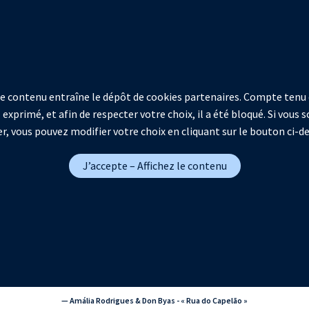
 ce contenu entraîne le dépôt de cookies partenaires. Compte tenu 
 exprimé, et afin de respecter votre choix, il a été bloqué. Si vous
r, vous pouvez modifier votre choix en cliquant sur le bouton ci-d
J’accepte – Affichez le contenu
— Amália Rodrigues & Don Byas - « Rua do Capelão »