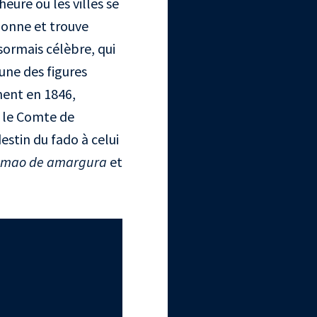
heure où les villes se
bonne et trouve
sormais célèbre, qui
’une des figures
ment en 1846,
c le Comte de
estin du fado à celui
imao de amargura
et