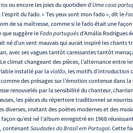
ios
ou encore les joies du quotidien d’
Uma casa portu
it l’esprit du fado. « Tes yeux sont mon fado », dit le
Fa
nom de sa maîtresse, comme si le fado était une façon
e que suggère le
Fado portugués
d’Amália Rodrigues éc
t né d’un vent mauvais qui aurait inspiré les chants tr
an, avec ses vagues tantôt caressantes tantôt menaç
Le climat changeant des pièces, l’alternance entre l
iable installé par la
violão
, les motifs d’introduction 
t comme des présages sur l’émotion contenue dans la 
sse renouvelés par la sensibilité du chanteur, charrian
uses, les pièces du répertoire traditionnel se nourris
es diverses, invitant des poètes modernes et des musi
e façon qu’est né l’album enregistré en 1968 réunissa
s, contenant
Saudades do Brasil em Portugal
. Cette fa