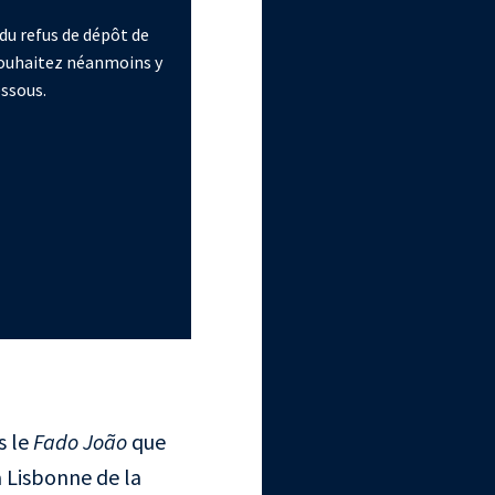
du refus de dépôt de
 souhaitez néanmoins y
essous.
s le
Fado João
que
 Lisbonne de la