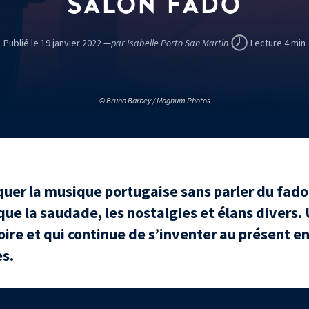
SALON FADO
Publié le 19 janvier 2022 —
par Isabelle Porto San Martin
Lecture 4 min
© Bruno Barbey / Magnum Photos
uer la musique portugaise sans parler du fado
que la saudade, les nostalgies et élans divers.
oire et qui continue de s’inventer au présent e
es.