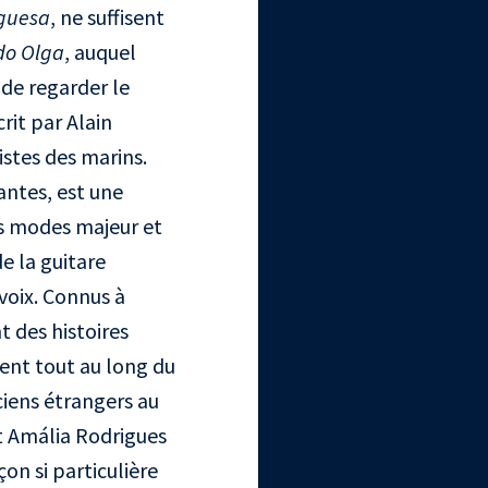
guesa
, ne suffisent
do Olga
, auquel
 de regarder le
rit par Alain
istes des marins.
antes, est une
es modes majeur et
de la guitare
voix. Connus à
t des histoires
sent tout au long du
ciens étrangers au
nt Amália Rodrigues
çon si particulière