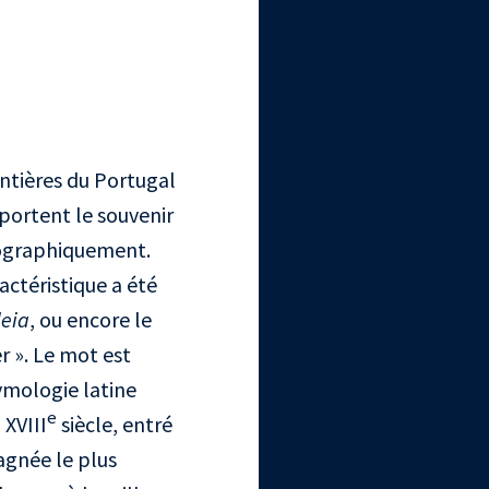
ntières du Portugal
 portent le souvenir
géographiquement.
ractéristique a été
eia
, ou encore le
r ». Le mot est
tymologie latine
e
 XVIII
siècle, entré
gnée le plus