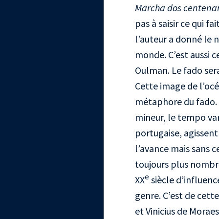
Marcha dos centenar
pas à saisir ce qui fa
l’auteur a donné le 
monde. C’est aussi c
Oulman. Le fado serai
Cette image de l’océ
métaphore du fado. 
mineur, le tempo var
portugaise, agissen
l’avance mais sans ce
toujours plus nombre
e
XX
siècle d’influenc
genre. C’est de cett
et Vinicius de Morae