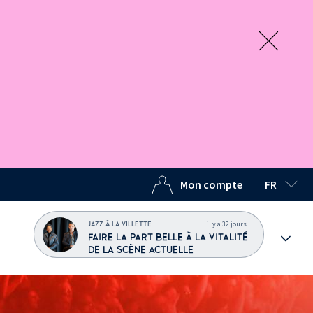
Mon compte
FR
LANGUE C
il y a 32 jours
JAZZ À LA VILLETTE
FAIRE LA PART BELLE À LA VITALITÉ
DE LA SCÈNE ACTUELLE