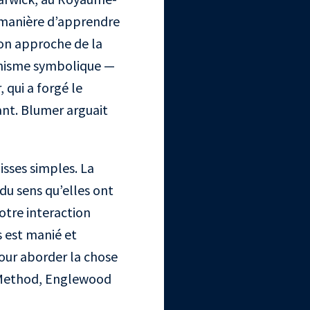
e manière d’apprendre
 mon approche de la
onnisme symbolique —
qui a forgé le
iant. Blumer arguait
isses simples. La
du sens qu’elles ont
otre interaction
s est manié et
pour aborder la chose
 Method, Englewood