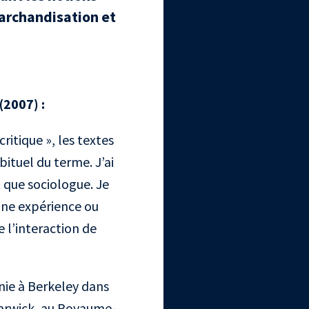
marchandisation et
 (2007)
:
ritique », les textes
ituel du terme. J’ai
t que sociologue. Je
une expérience ou
e l’interaction de
rnie à Berkeley dans
 Warwick, au Royaume-