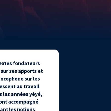
textes fondateurs
t sur ses apports et
ancophone sur les
essent au travail
s les années yéyé,
s ont accompagné
ant les notions