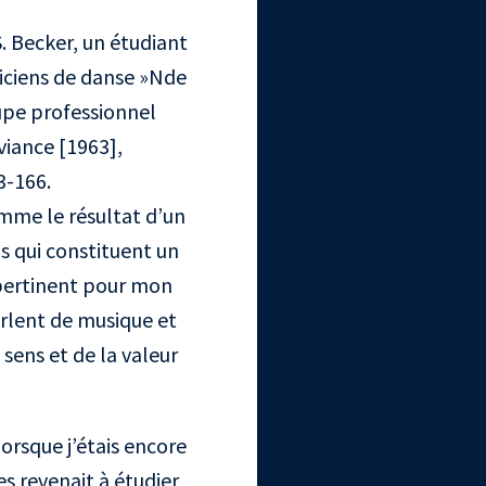
. Becker, un étudiant
ciens de danse »
Nde
oupe professionnel
viance [1963],
3-166.
omme le résultat d’un
s qui constituent un
pertinent pour mon
parlent de musique et
 sens et de la valeur
orsque j’étais encore
s revenait à étudier