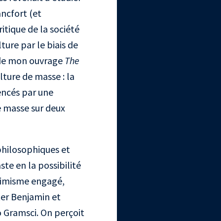
ncfort (et
tique de la société
ure par le biais de
t de mon ouvrage
The
lture de masse : la
encés par une
e masse sur deux
philosophiques et
te en la possibilité
ptimisme engagé,
ter Benjamin et
o Gramsci. On perçoit