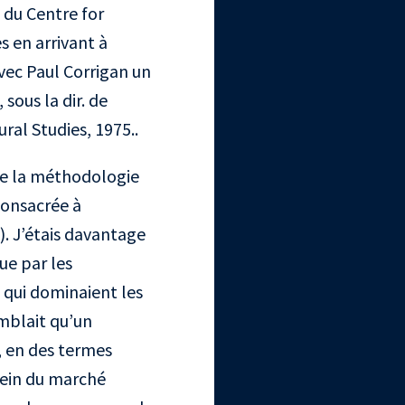
s du Centre for
s en arrivant à
avec Paul Corrigan un
sous la dir. de
ral Studies, 1975.
.
de la méthodologie
consacrée à
). J’étais davantage
ue par les
 qui dominaient les
emblait qu’un
, en des termes
sein du marché