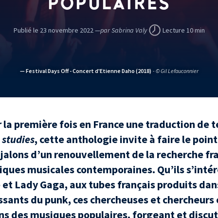
POPULAIRES
Publié le 23 novembre 2022 —
par Sabrina Valy
Lecture 10 min
— Festival Days Off - Concert d'Etienne Daho (2018)
- © Gil Lefauconnier
 la première fois en France une traduction de 
 studies
, cette anthologie invite à faire le poin
 jalons d’un renouvellement de la recherche fr
tiques musicales contemporaines. Qu’ils s’intér
 et Lady Gaga, aux tubes français produits dan
lissants du punk, ces chercheuses et chercheur
ns des musiques populaires, forgeant et discut