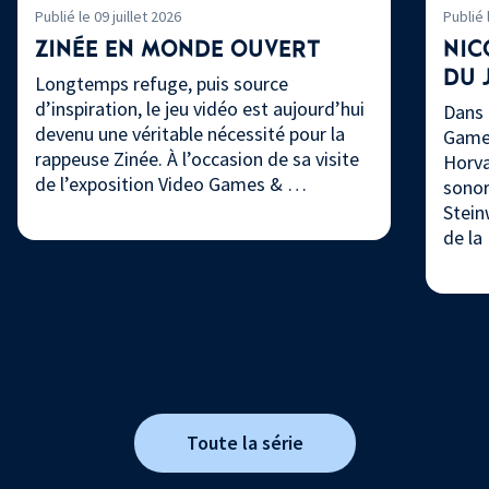
Publié le 09 juillet 2026
Publié 
ZINÉE EN MONDE OUVERT
NIC
DU
Longtemps refuge, puis source
d’inspiration, le jeu vidéo est aujourd’hui
Dans 
devenu une véritable nécessité pour la
Games
rappeuse Zinée. À l’occasion de sa visite
Horva
de l’exposition Video Games & …
sonor
Stein
de la
Toute la série