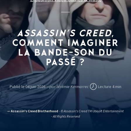
ASSASSIN'S
CREED
,
COMMENT IMAGINER
LA BANDE-SON DU
PASSÉ
?
Publié le 04 juin 2026 —
par Jérémie Kermarrec
Lecture 4 min
— Assassin's Creed Brotherhood
- © Assassin's Creed TM Ubisoft Entertainment
- All Rights Reserved