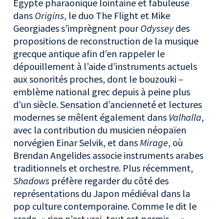
Égypte pharaonique lointaine et fabuleuse
dans
Origins
, le duo The Flight et Mike
Georgiades s’imprègnent pour
Odyssey
des
propositions de reconstruction de la musique
grecque antique afin d’en rappeler le
dépouillement à l’aide d’instruments actuels
aux sonorités proches, dont le bouzouki –
emblème national grec depuis à peine plus
d’un siècle. Sensation d’ancienneté et lectures
modernes se mêlent également dans
Valhalla
,
avec la contribution du musicien néopaïen
norvégien Einar Selvik, et dans
Mirage
, où
Brendan Angelides associe instruments arabes
traditionnels et orchestre. Plus récemment,
Shadows
préfère regarder du côté des
représentations du Japon médiéval dans la
pop culture contemporaine. Comme le dit le
credo, « rien n’est vrai, tout est permis… »