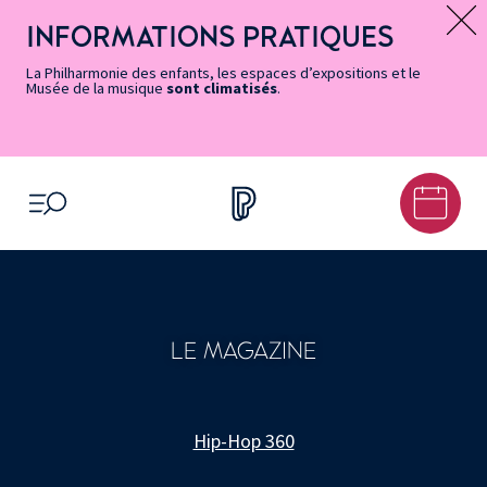
Vers
Menu
Menu
Aller
Pied
Plan
Recherche
la
accès
principal
au
de
du
INFORMATIONS PRATIQUES
Message d’information
page
rapides
contenu
page
site
Accessibilité
principal
La Philharmonie des enfants, les espaces d’expositions et le
Musée de la musique
sont climatisés
.
OUVRIR LE MENU
LE MAGAZINE
Hip-Hop 360