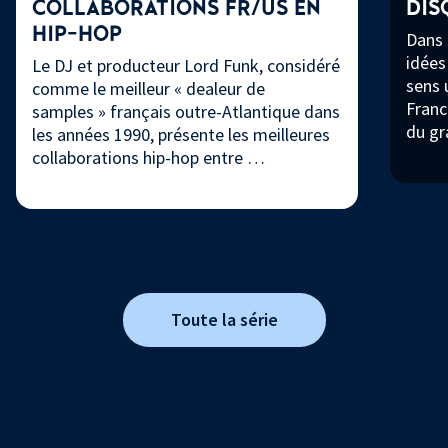
COLLABORATIONS FR/US EN
DIS
HIP-HOP
Dans 
idées
Le DJ et producteur Lord Funk, considéré
sens 
comme le meilleur « dealeur de
Franc
samples » français outre-Atlantique dans
du gr
les années 1990, présente les meilleures
collaborations hip-hop entre …
Toute la série