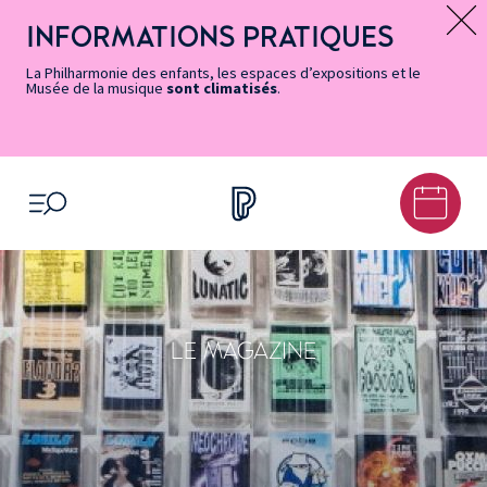
Vers
Menu
Menu
Aller
Pied
Plan
Recherche
la
accès
principal
au
de
du
INFORMATIONS PRATIQUES
Message d’information
page
rapides
contenu
page
site
Accessibilité
principal
La Philharmonie des enfants, les espaces d’expositions et le
Musée de la musique
sont climatisés
.
OUVRIR LE MENU
LE MAGAZINE