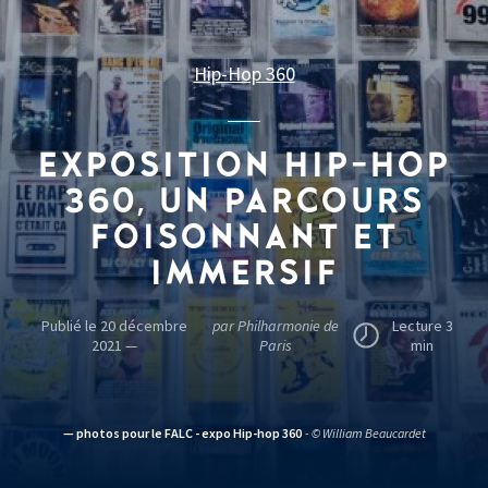
Hip-Hop 360
EXPOSITION HIP-HOP
360, UN PARCOURS
FOISONNANT ET
IMMERSIF
Publié le 20 décembre
par Philharmonie de
Lecture 3
2021 —
Paris
min
— photos pour le FALC - expo Hip-hop 360
- © William Beaucardet