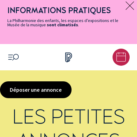
Vers
Menu
Menu
Aller
Pied
Plan
Recherche
la
accès
principal
au
de
du
INFORMATIONS PRATIQUES
Message d’information
page
rapides
contenu
page
site
Accessibilité
principal
La Philharmonie des enfants, les espaces d’expositions et le
Musée de la musique
sont climatisés
.
OUVRIR LE MENU
Déposer une annonce
LES PETITES