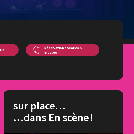
Réservation scolaires &
ille
groupes
sur place…
…dans En scène !