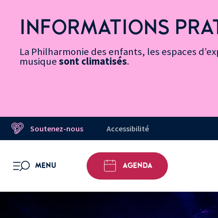
Vers
Menu
Menu
Aller
Pied
Plan
Recherche
la
accès
principal
au
de
du
INFORMATIONS PRA
page
rapides
contenu
page
site
Message d’information
Accessibilité
principal
La Philharmonie des enfants, les espaces d’exp
musique
sont climatisés
.
Soutenez-nous
Accessibilité
MENU
AGENDA
OUVRIR LE MENU