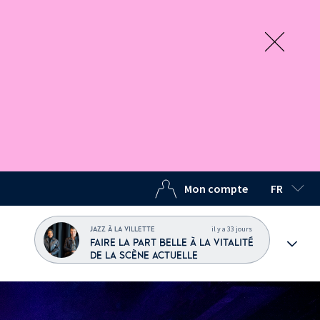
Mon compte
FR
LANGUE C
il y a 33 jours
JAZZ À LA VILLETTE
FAIRE LA PART BELLE À LA VITALITÉ
DE LA SCÈNE ACTUELLE