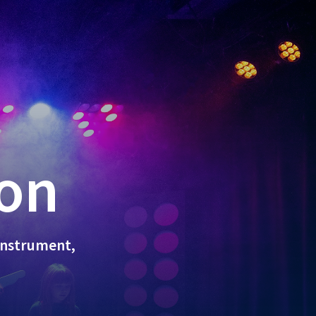
son
 instrument,