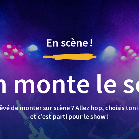
En scène !
 monte le 
rêvé de monter sur scène ? Allez hop, choisis ton
et c’est parti pour le show !