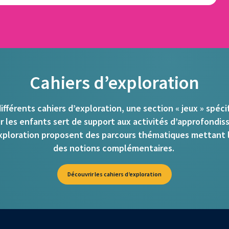
Cahiers d’exploration
ifférents cahiers d’exploration, une section « jeux » spé
 les enfants sert de support aux activités d’approfondi
exploration proposent des parcours thématiques mettant l
des notions complémentaires.
Découvrir les cahiers d’exploration