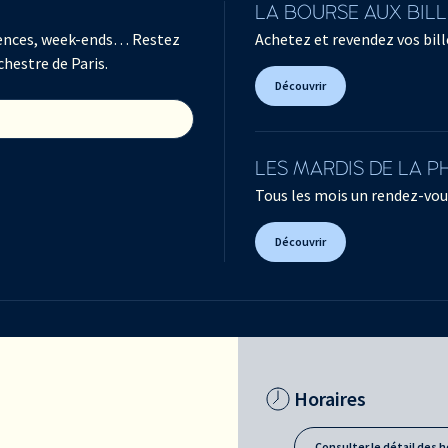
LA BOURSE AUX BIL
férences, week-ends… Restez
Achetez et revendez vos bille
chestre de Paris.
Découvrir
LES MARDIS DE LA 
Tous les mois un rendez-vou
Découvrir
Horaires
Consulter le détail des h