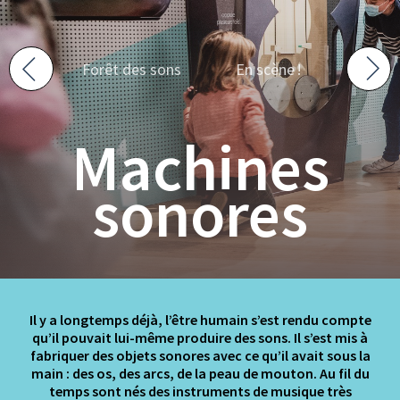
Forêt des sons
En scène !
Aller à la page précédente :
Aller à la page suivante :
Machines
sonores
Il y a longtemps déjà, l’être humain s’est rendu compte
qu’il pouvait lui-même produire des sons. Il s’est mis à
fabriquer des objets sonores avec ce qu’il avait sous la
main : des os, des arcs, de la peau de mouton. Au fil du
temps sont nés des instruments de musique très