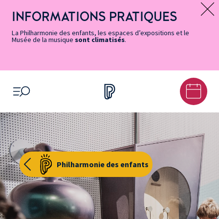
Vers
Menu
Menu
Aller
Pied
Plan
Recherche
la
accès
principal
au
de
du
INFORMATIONS PRATIQUES
Message d’information
page
rapides
contenu
page
site
Accessibilité
principal
La Philharmonie des enfants, les espaces d’expositions et le
Musée de la musique
sont climatisés
.
OUVRIR LE MENU
Philharmonie des enfants