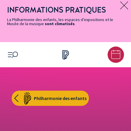
Vers
Menu
Menu
Aller
Pied
Plan
Recherche
la
accès
principal
au
de
du
INFORMATIONS PRATIQUES
Message d’information
page
rapides
contenu
page
site
Accessibilité
principal
La Philharmonie des enfants, les espaces d’expositions et le
Musée de la musique
sont climatisés
.
OUVRIR LE MENU
Philharmonie des enfants