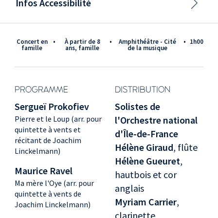
Infos Accessibilité
Concert en
•
à partir de 8
•
Amphithéâtre - Cité
•
1h00
famille
ans, famille
de la musique
PROGRAMME
DISTRIBUTION
Sergueï Prokofiev
Solistes de
Pierre et le Loup (arr. pour
l'Orchestre national
quintette à vents et
d'Île-de-France
récitant de Joachim
Hélène Giraud
, flûte
Linckelmann)
Hélène Gueuret
,
Maurice Ravel
hautbois et cor
Ma mère l'Oye (arr. pour
anglais
quintette à vents de
Myriam Carrier
,
Joachim Linckelmann)
clarinette