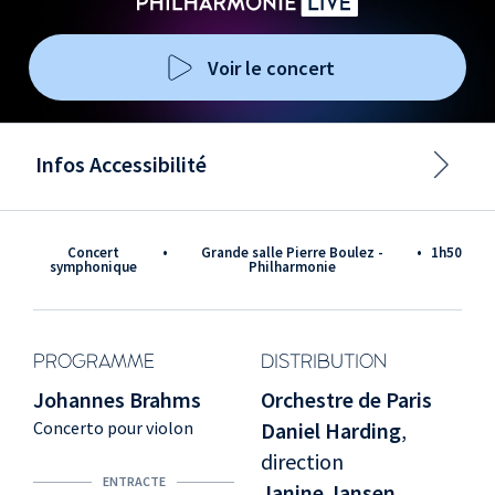
Voir le concert
Infos Accessibilité
Concert
•
Grande salle Pierre Boulez -
•
1h50
symphonique
Philharmonie
PROGRAMME
DISTRIBUTION
Johannes Brahms
Orchestre de Paris
Concerto pour violon
Daniel Harding
,
direction
ENTRACTE
Janine Jansen
,