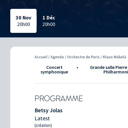
Date sélectionnée:
Date sélectionnée:
Date sélectionnée:
Date sélectionnée:
30 Nov
1 Déc
20h00
20h00
Accueil
/
Agenda
/ Orchestre de Paris / Klaus Mäkelä
Concert
•
Grande salle Pierre
symphonique
Philharmon
PROGRAMME
Betsy Jolas
Latest
(création)