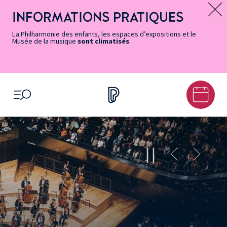
Vers
Menu
Menu
Aller
Pied
Plan
Recherche
la
accès
principal
au
de
du
INFORMATIONS PRATIQUES
Message d’information
page
rapides
contenu
page
site
Accessibilité
principal
La Philharmonie des enfants, les espaces d’expositions et le
Musée de la musique
sont climatisés
.
OUVRIR LE MENU