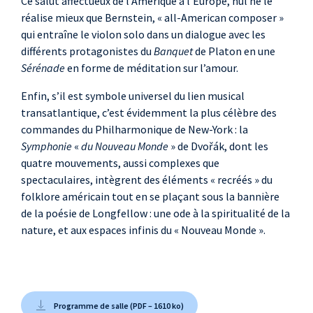
Ce salut affectueux de l’Amérique à l’Europe, nul ne le
réalise mieux que Bernstein, «
all-American composer
»
qui entraîne le violon solo dans un dialogue avec les
différents protagonistes du
Banquet
de Platon en une
Sérénade
en forme de méditation sur l’amour.
Enfin, s’il est symbole universel du lien musical
transatlantique, c’est évidemment la plus célèbre des
commandes du Philharmonique de New-York
: la
Symphonie
«
du Nouveau Monde
» de Dvořák, dont les
quatre mouvements, aussi complexes que
spectaculaires, intègrent des éléments «
recréés
» du
folklore américain tout en se plaçant sous la bannière
de la poésie de Longfellow
: une ode à la spiritualité de la
nature, et aux espaces infinis du «
Nouveau Monde
».
Programme de salle (PDF – 1610 ko)