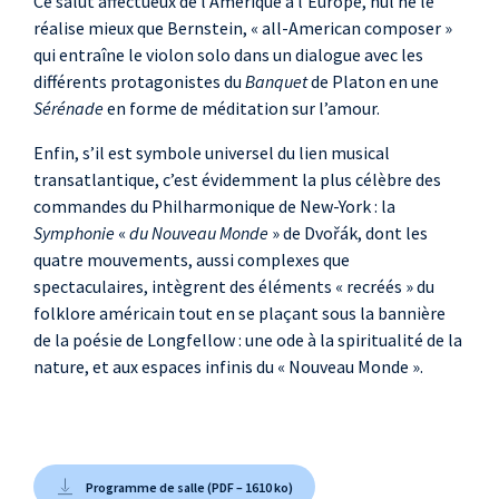
Ce salut affectueux de l’Amérique à l’Europe, nul ne le
réalise mieux que Bernstein, «
all-American composer
»
qui entraîne le violon solo dans un dialogue avec les
différents protagonistes du
Banquet
de Platon en une
Sérénade
en forme de méditation sur l’amour.
Enfin, s’il est symbole universel du lien musical
transatlantique, c’est évidemment la plus célèbre des
commandes du Philharmonique de New-York
: la
Symphonie
«
du Nouveau Monde
» de Dvořák, dont les
quatre mouvements, aussi complexes que
spectaculaires, intègrent des éléments «
recréés
» du
folklore américain tout en se plaçant sous la bannière
de la poésie de Longfellow
: une ode à la spiritualité de la
nature, et aux espaces infinis du «
Nouveau Monde
».
Programme de salle (PDF – 1610 ko)