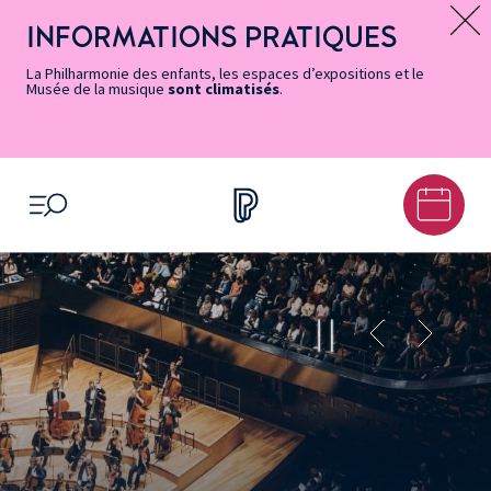
Vers
Menu
Menu
Aller
Pied
Plan
Recherche
la
accès
principal
au
de
du
INFORMATIONS PRATIQUES
Message d’information
page
rapides
contenu
page
site
Accessibilité
principal
La Philharmonie des enfants, les espaces d’expositions et le
Musée de la musique
sont climatisés
.
OUVRIR LE MENU