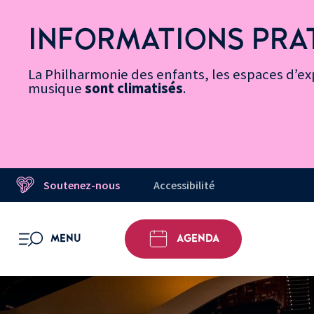
Vers
Menu
Menu
Aller
Pied
Plan
Recherche
la
accès
principal
au
de
du
INFORMATIONS PRA
page
rapides
contenu
page
site
Message d’information
Accessibilité
principal
La Philharmonie des enfants, les espaces d’exp
musique
sont climatisés
.
Soutenez-nous
Accessibilité
MENU
AGENDA
OUVRIR LE MENU