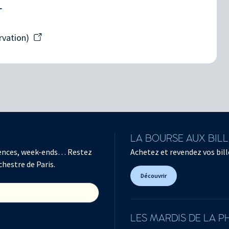
T
rvation)
LA BOURSE AUX BIL
férences, week-ends… Restez
Achetez et revendez vos bille
chestre de Paris.
Découvrir
LES MARDIS DE LA 