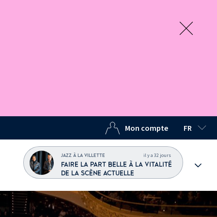
Mon compte
FR
LANGUE C
il y a 32 jours
JAZZ À LA VILLETTE
FAIRE LA PART BELLE À LA VITALITÉ
DE LA SCÈNE ACTUELLE