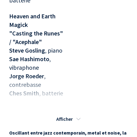
batterie
Heaven and Earth
Magick
"Casting the Runes"
/ "Acephale"
Steve Gosling
, piano
Sae Hashimoto
,
vibraphone
Jorge Roeder
,
contrebasse
Ches Smith
, batterie
Simulacrum
John Medeski
, orgue
Afficher
Matt Hollenberg
,
Oscillant entre jazz contemporain, metal et noise, la
guitare