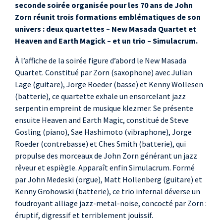
seconde soirée organisée pour les 70 ans de John
Kenny Grohowski
,
Zorn réunit trois formations emblématiques de son
batterie
univers : deux quartettes – New Masada Quartet et
Heaven and Earth Magick – et un trio – Simulacrum.
À l’affiche de la soirée figure d’abord le New Masada
Quartet. Constitué par Zorn (saxophone) avec Julian
Lage (guitare), Jorge Roeder (basse) et Kenny Wollesen
(batterie), ce quartette exhale un ensorcelant jazz
serpentin empreint de musique klezmer. Se présente
ensuite Heaven and Earth Magic, constitué de Steve
Gosling (piano), Sae Hashimoto (vibraphone), Jorge
Roeder (contrebasse) et Ches Smith (batterie), qui
propulse des morceaux de John Zorn générant un jazz
rêveur et espiègle. Apparaît enfin Simulacrum. Formé
par John Medeski (orgue), Matt Hollenberg (guitare) et
Kenny Grohowski (batterie), ce trio infernal déverse un
foudroyant alliage jazz-metal-noise, concocté par Zorn :
éruptif, digressif et terriblement jouissif.