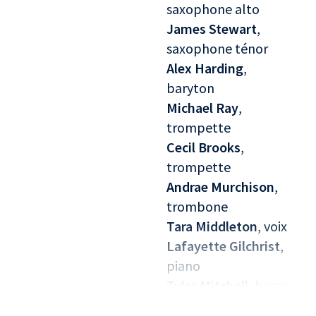
saxophone alto
James Stewart
,
saxophone ténor
Alex Harding
,
baryton
Michael Ray
,
trompette
Cecil Brooks
,
trompette
Andrae Murchison
,
trombone
Tara Middleton
, voix
Lafayette Gilchrist
,
piano
Tyler Mitchell
, basse
George Gray
,