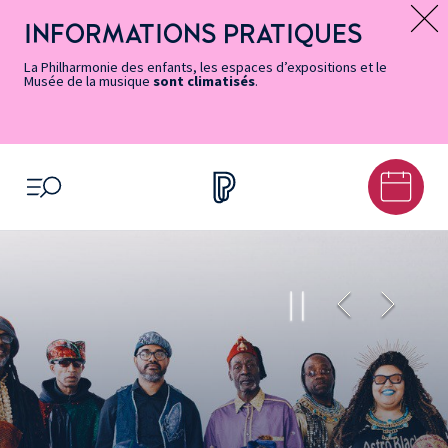
Vers
Menu
Menu
Aller
Pied
Plan
Recherche
la
accès
principal
au
de
du
INFORMATIONS PRATIQUES
Message d’information
page
rapides
contenu
page
site
Accessibilité
principal
La Philharmonie des enfants, les espaces d’expositions et le
Musée de la musique
sont climatisés
.
OUVRIR LE MENU