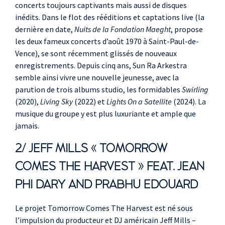
clavier
concerts toujours captivants mais aussi de disques
Prabhu Edouard
,
inédits. Dans le flot des rééditions et captations live (la
percussions
dernière en date,
Nuits de la Fondation Maeght
, propose
les deux fameux concerts d’août 1970 à Saint-Paul-de-
Vence), se sont récemment glissés de nouveaux
enregistrements. Depuis cinq ans, Sun Ra Arkestra
semble ainsi vivre une nouvelle jeunesse, avec la
parution de trois albums studio, les formidables
Swirling
(2020),
Living Sky
(2022) et
Lights On a Satellite
(2024). La
musique du groupe y est plus luxuriante et ample que
jamais.
2/ JEFF MILLS « TOMORROW
COMES THE HARVEST » FEAT. JEAN
PHI DARY AND PRABHU EDOUARD
Le projet Tomorrow Comes The Harvest est né sous
l’impulsion du producteur et DJ américain Jeff Mills –