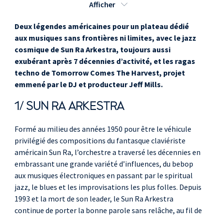
Afficher
batterie
Elson Nascimento
,
Deux légendes américaines pour un plateau dédié
percussions, surdo
aux musiques sans frontières ni limites, avec le jazz
Jose da Silva
,
cosmique de Sun Ra Arkestra, toujours aussi
percussions
exubérant après 7 décennies d’activité, et les ragas
techno de Tomorrow Comes The Harvest, projet
emmené par le DJ et producteur Jeff Mills.
ENTRACTE
1/ SUN RA ARKESTRA
Jeff Mills "Tomorrow
Jeff Mills "Tomorrow
Formé au milieu des années 1950 pour être le véhicule
Comes The Harvest" feat
Comes The Harvest"
privilégié des compositions du fantasque claviériste
Jean Phi Dary and Prabhu
feat Jean Phi Dary
américain Sun Ra, l’orchestre a traversé les décennies en
Edouard
and Prabhu Edouard
embrassant une grande variété d’influences, du bebop
aux musiques électroniques en passant par le spiritual
Jeff Mills
,
jazz, le blues et les improvisations les plus folles. Depuis
électroniques
1993 et la mort de son leader, le Sun Ra Arkestra
Jean-Philippe Dary
,
continue de porter la bonne parole sans relâche, au fil de