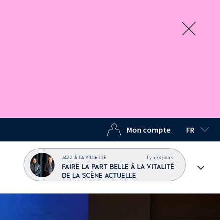
Mon compte
FR
LANGUE C
il y a 33 jours
JAZZ À LA VILLETTE
FAIRE LA PART BELLE À LA VITALITÉ
DE LA SCÈNE ACTUELLE