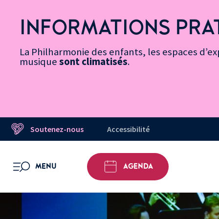
Vers
Menu
Menu
Aller
Pied
Plan
Recherche
la
accès
principal
au
de
du
INFORMATIONS PRA
page
rapides
contenu
page
site
Message d’information
Accessibilité
principal
La Philharmonie des enfants, les espaces d’exp
musique
sont climatisés
.
Soutenez-nous
Accessibilité
MENU
AGENDA
OUVRIR LE MENU