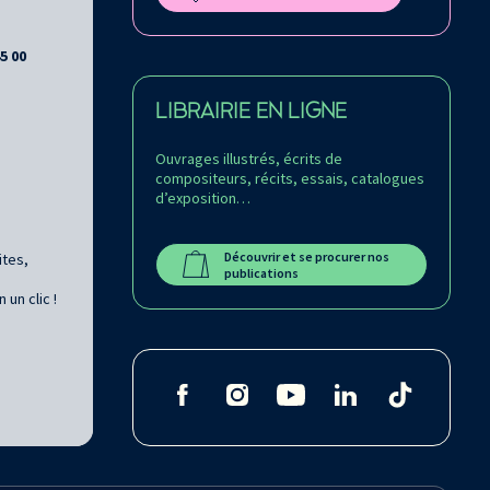
45 00
LIBRAIRIE EN LIGNE
Ouvrages illustrés, écrits de
compositeurs, récits, essais, catalogues
d’exposition…
Découvrir et se procurer nos
ites,
publications
un clic !