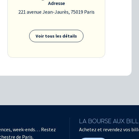
Adresse
221 avenue Jean-Jaurès, 75019 Paris
Voir tous les détails
LA BOURSE AUX BIL
férences, week-ends… Restez
Achetez et revendez vos bille
chestre de Paris.