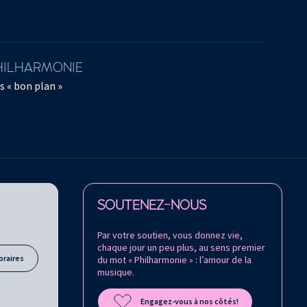
PHILHARMONIE
s « bon plan »
Retrouvez la Philharmonie de Paris sur
SOUTENEZ-NOUS
Par votre soutien, vous donnez vie,
chaque jour un peu plus, au sens premier
oraires
du mot « Philharmonie » : l’amour de la
musique.
Engagez-vous à nos côtés!