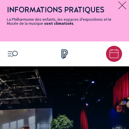
Vers
Menu
Menu
Aller
Pied
Plan
Recherche
la
accès
principal
au
de
du
INFORMATIONS PRATIQUES
Message d’information
page
rapides
contenu
page
site
Accessibilité
principal
La Philharmonie des enfants, les espaces d’expositions et le
Musée de la musique
sont climatisés
.
OUVRIR LE MENU