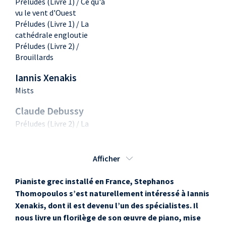
Préludes (Livre 1) / Ce qu'à
vu le vent d'Ouest
Préludes (Livre 1) / La
cathédrale engloutie
Préludes (Livre 2) /
Brouillards
Iannis Xenakis
Mists
Claude Debussy
Préludes (Livre 2) / La
terrasse des audiences du
clair de lune
Préludes (Livre 2) / Les
Afficher
tierces alternées
Préludes (Livre 2) / Feux
Pianiste grec installé en France, Stephanos
d'artifice
Thomopoulos s’est naturellement intéressé à Iannis
Xenakis, dont il est devenu l’un des spécialistes. Il
Iannis Xenakis
nous livre un florilège de son œuvre de piano, mise
Evryali