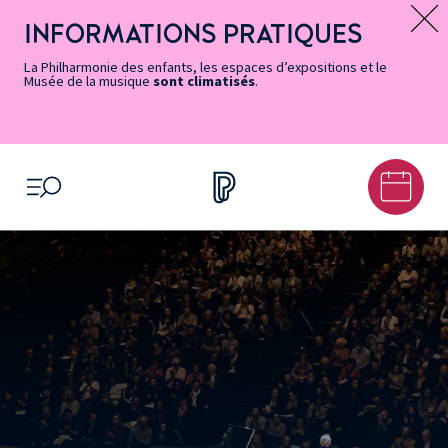
Vers
Menu
Menu
Aller
Pied
Plan
Recherche
la
accès
principal
au
de
du
INFORMATIONS PRATIQUES
Message d’information
page
rapides
contenu
page
site
Accessibilité
principal
La Philharmonie des enfants, les espaces d’expositions et le
Musée de la musique
sont climatisés
.
OUVRIR LE MENU