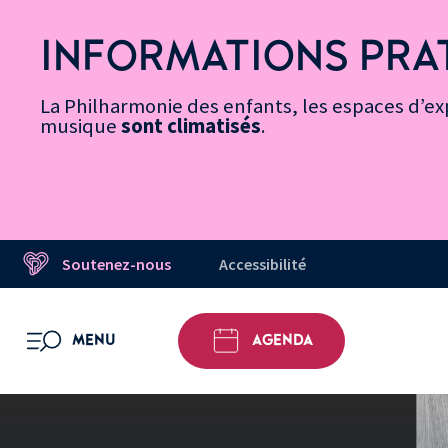
Vers
Menu
Menu
Aller
Pied
Plan
Recherche
la
accès
principal
au
de
du
INFORMATIONS PRA
page
rapides
contenu
page
site
Message d’information
Accessibilité
principal
La Philharmonie des enfants, les espaces d’exp
musique
sont climatisés
.
Soutenez-nous
Accessibilité
MENU
AGENDA
OUVRIR LE MENU