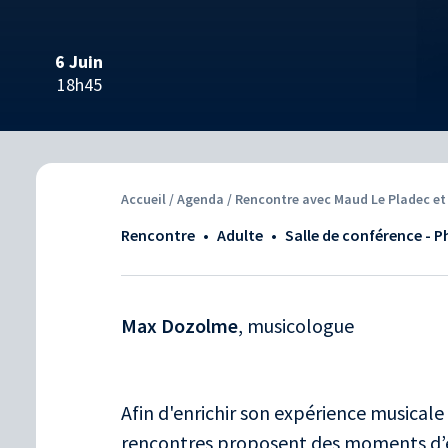
6 Juin
18h45
Accueil
/
Agenda
/ Rencontre avec Maud Le Pladec e
Rencontre
•
adulte
•
Salle de conférence - 
Max Dozolme
, musicologue
Afin d'enrichir son expérience musicale 
rencontres proposent des moments d’é