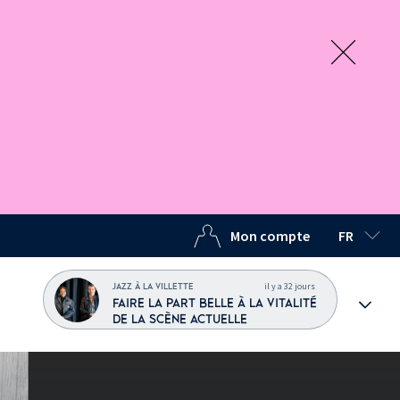
Mon compte
FR
LANGUE C
il y a 32 jours
JAZZ À LA VILLETTE
FAIRE LA PART BELLE À LA VITALITÉ
DE LA SCÈNE ACTUELLE