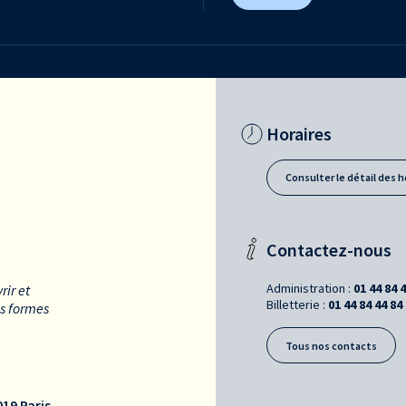
Horaires
Consulter le détail des h
Contactez-nous
Administration :
01 44 84 
rir et
Billetterie :
01 44 84 44 84
es formes
Tous nos contacts
19 Paris