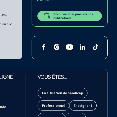
Découvrir et se procurer nos
ites,
publications
un clic !
LIGNE
VOUS ÊTES…
En situation de handicap
Professionnel
Enseignant
ande