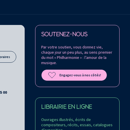
Retrouvez la Philharmonie de Paris sur
SOUTENEZ-NOUS
Par votre soutien, vous donnez vie,
chaque jour un peu plus, au sens premier
oraires
du mot « Philharmonie » : l’amour de la
musique.
Engagez-vous à nos côtés!
45 00
LIBRAIRIE EN LIGNE
Ouvrages illustrés, écrits de
compositeurs, récits, essais, catalogues
d’exposition…