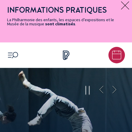
Vers
Menu
Menu
Aller
Pied
Plan
Recherche
la
accès
principal
au
de
du
INFORMATIONS PRATIQUES
Message d’information
page
rapides
contenu
page
site
Accessibilité
principal
La Philharmonie des enfants, les espaces d’expositions et le
Musée de la musique
sont climatisés
.
OUVRIR LE MENU