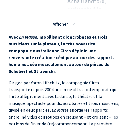
Anna Handford
,
assistante à la
création des
Afficher
costumes, confection
des costumes
Avec
En Masse
, mobilisant dix acrobates et trois
Sue Gibson
,
musiciens sur le plateau, la très novatrice
confection des
compagnie australienne Circa déploie une
costumes
renversante création scénique autour des rapports
humains axée musicalement autour de pièces de
Janie Grant
,
Schubert et Stravinski.
confection des
costumes
Dirigée par Yaron Lifschitz, la compagnie Circa
Amanda Lakin
,
transporte depuis 2004 un cirque ultracontemporain qui
flirte allègrement avec la danse, le théâtre et la
confection des
musique. Spectacle pour dix acrobates et trois musiciens,
costumes
divisé en deux parties,
En Masse
aborde les rapports
Jason Organ
,
entre individus et groupes en creusant – et croisant – les
direction technique
notions de fin et de (re)commencement. La première