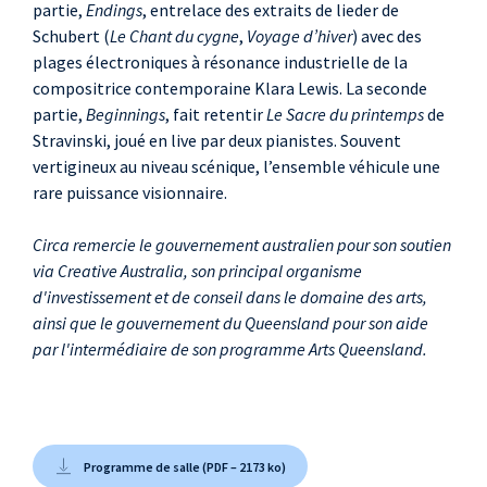
Jon Blake
,
partie,
Endings
, entrelace des extraits de lieder de
accessoires
Schubert (
Le Chant du cygne
,
Voyage d’hiver
) avec des
plages électroniques à résonance industrielle de la
Danielle Kellie
,
compositrice contemporaine Klara Lewis. La seconde
production
partie,
Beginnings
, fait retentir
Le Sacre du printemps
de
Stravinski, joué en live par deux pianistes. Souvent
vertigineux au niveau scénique, l’ensemble véhicule une
rare puissance visionnaire.
Circa remercie le gouvernement australien pour son soutien
via Creative Australia, son principal organisme
d'investissement et de conseil dans le domaine des arts,
ainsi que le gouvernement du Queensland pour son aide
par l'intermédiaire de son programme Arts Queensland.
Programme de salle (PDF – 2173 ko)