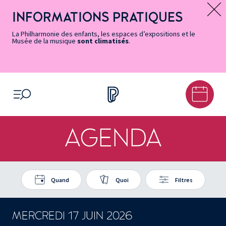
Vers
Menu
Menu
Aller
Pied
Plan
Recherche
la
accès
principal
au
de
du
INFORMATIONS PRATIQUES
Message d’information
page
rapides
contenu
page
site
Accessibilité
principal
La Philharmonie des enfants, les espaces d’expositions et le
Musée de la musique
sont climatisés
.
OUVRIR LE MENU
AGENDA
Quand
Quoi
Filtres
MERCREDI 17 JUIN 2026