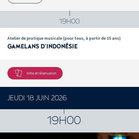
19H00
Atelier de pratique musicale (pour tous, à partir de 15 ans)
GAMELANS D'INDONÉSIE
Infos et réservation
JEUDI 18 JUIN 2026
CONCERTS ET SPECTACLES
19H00