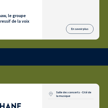
haw, le groupe
essif de la voix
En savoir plus
Salle des concerts - Cité de
la musique
AHANE