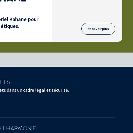
riel Kahane pour
hétiques.
En savoir plus
LETS
ts dans un cadre légal et sécurisé.
PHILHARMONIE