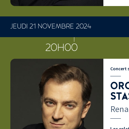
JEUDI 21 NOVEMBRE 2024
CONCERTS ET SPECTACLES
20H00
Concert
ORC
STA
Rena
Les rela