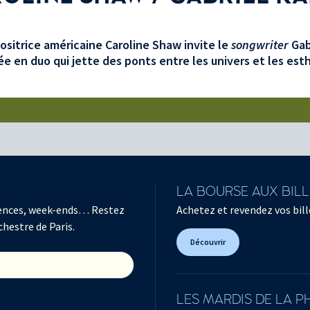
sitrice américaine Caroline Shaw invite le
songwriter
Gab
ée en duo qui jette des ponts entre les univers et les est
LA BOURSE AUX BIL
férences, week-ends… Restez
Achetez et revendez vos bille
chestre de Paris.
Découvrir
LES MARDIS DE LA 