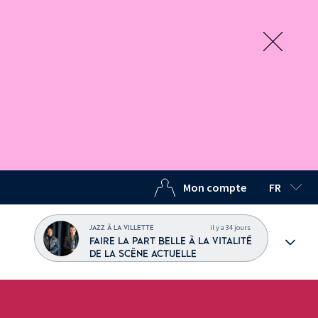
Mon compte
FR
LANGUE C
il y a 34 jours
JAZZ À LA VILLETTE
FAIRE LA PART BELLE À LA VITALITÉ
DE LA SCÈNE ACTUELLE