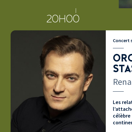
20H00
Concert
ORC
STA
Rena
Les rela
l’attach
célèbre 
contine