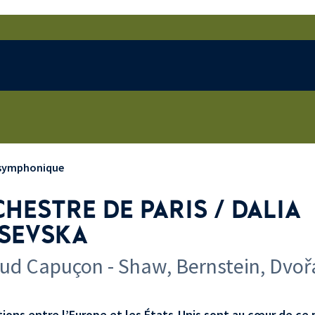
 symphonique
HESTRE DE PARIS / DALIA
SEVSKA
ud Capuçon - Shaw, Bernstein, Dvoř
tions entre l’Europe et les États-Unis sont au cœur de c