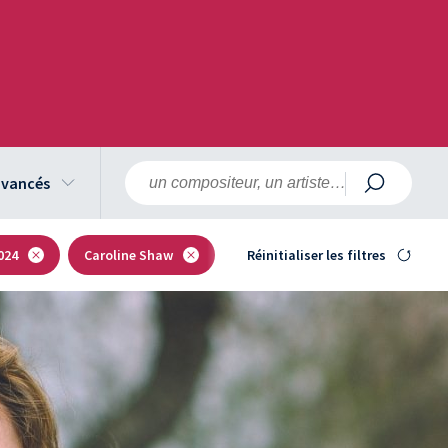
 avancés
024
Caroline Shaw
Réinitialiser les filtres