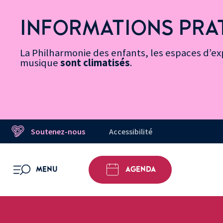
Vers
Menu
Menu
Aller
Pied
Plan
Recherche
la
accès
principal
au
de
du
INFORMATIONS PRA
page
rapides
contenu
page
site
Message d’information
Accessibilité
principal
La Philharmonie des enfants, les espaces d’exp
musique
sont climatisés
.
Soutenez-nous
Accessibilité
MENU
AGENDA
OUVRIR LE MENU