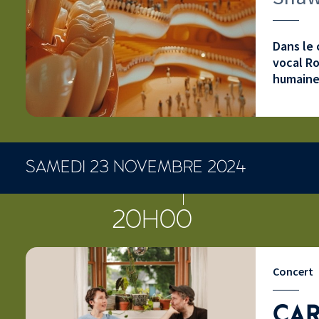
Dans le 
vocal Ro
humaine
SAMEDI 23 NOVEMBRE 2024
CONCERTS ET SPECTACLES
20H00
Concert
CAR