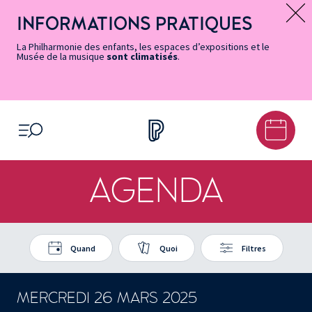
Vers
Menu
Menu
Aller
Pied
Plan
Recherche
la
accès
principal
au
de
du
INFORMATIONS PRATIQUES
Message d’information
page
rapides
contenu
page
site
Accessibilité
principal
La Philharmonie des enfants, les espaces d’expositions et le
Musée de la musique
sont climatisés
.
OUVRIR LE MENU
AGENDA
Quand
Quoi
Filtres
MERCREDI 26 MARS 2025