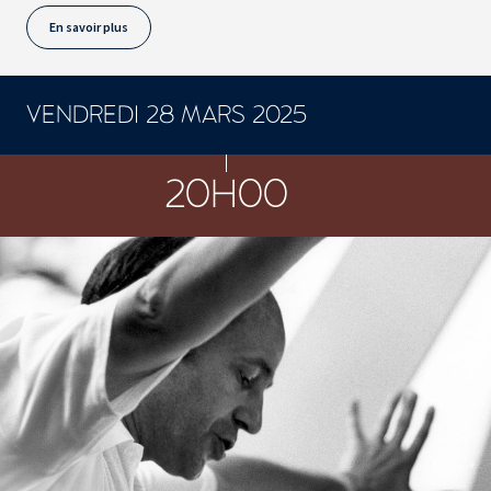
En savoir plus
VENDREDI 28 MARS 2025
CONCERTS ET SPECTACLES
20H00