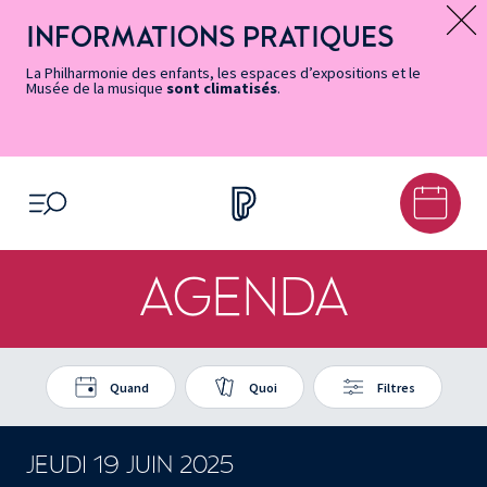
Vers
Menu
Menu
Aller
Pied
Plan
Recherche
la
accès
principal
au
de
du
INFORMATIONS PRATIQUES
Message d’information
page
rapides
contenu
page
site
Accessibilité
principal
La Philharmonie des enfants, les espaces d’expositions et le
Musée de la musique
sont climatisés
.
OUVRIR LE MENU
AGENDA
Quand
Quoi
Filtres
JEUDI 19 JUIN 2025