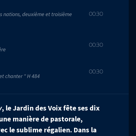
s nations, deuxième et troisième
00:30
00:30
ère
00:30
 et chanter " H 484
y
, le Jardin des Voix fête ses dix
 une manière de pastorale,
vec le sublime régalien. Dans la