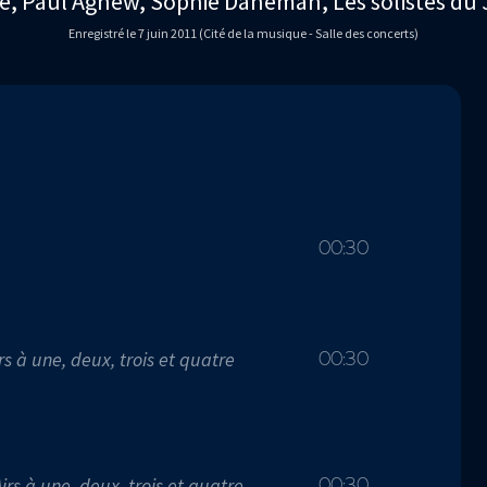
ie, Paul Agnew, Sophie Daneman, Les solistes du 
Enregistré le 7 juin 2011 (Cité de la musique - Salle des concerts)
00:30
irs à une, deux, trois et quatre
00:30
irs à une, deux, trois et quatre
00:30