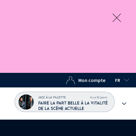
Mon compte
FR
LANGUE C
il y a 32 jours
JAZZ À LA VILLETTE
FAIRE LA PART BELLE À LA VITALITÉ
DE LA SCÈNE ACTUELLE