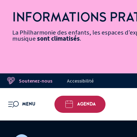
Vers
Menu
Menu
Aller
Pied
Plan
Recherche
la
accès
principal
au
de
du
INFORMATIONS PRA
page
rapides
contenu
page
site
Message d’information
Accessibilité
principal
La Philharmonie des enfants, les espaces d’exp
musique
sont climatisés
.
Soutenez-nous
Accessibilité
MENU
AGENDA
OUVRIR LE MENU