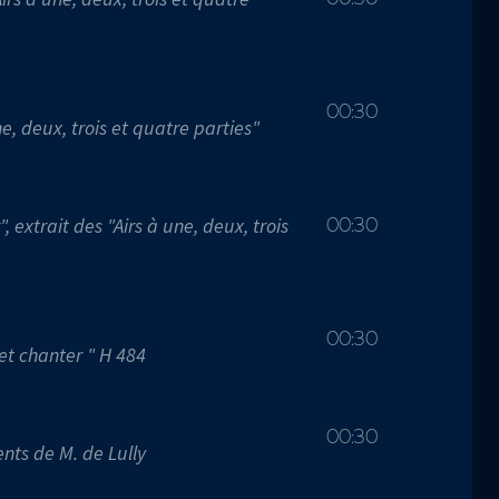
00:30
une, deux, trois et quatre parties"
 extrait des "Airs à une, deux, trois
00:30
00:30
 et chanter " H 484
00:30
ents de M. de Lully