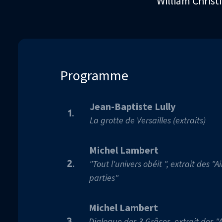
William Christ
Programme
Jean-Baptiste Lully
1.
La grotte de Versailles (extraits)
Michel Lambert
"Tout l'univers obéit ", extrait des "A
2.
parties"
Michel Lambert
Dialogue des 3 Grâces, extrait des "A
3.