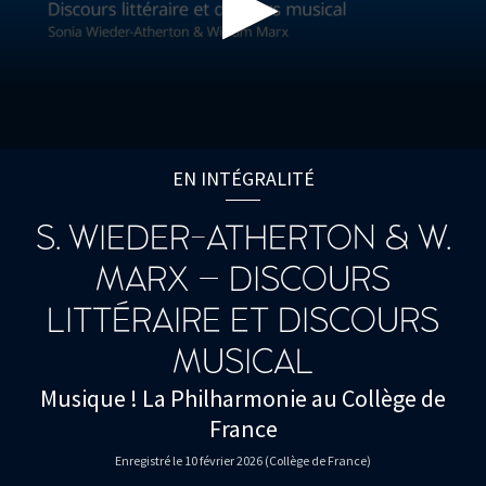
0
seconds
EN INTÉGRALITÉ
of
0
seconds
S. WIEDER-ATHERTON & W.
MARX – DISCOURS
LITTÉRAIRE ET DISCOURS
MUSICAL
Musique ! La Philharmonie au Collège de
France
Enregistré le 10 février 2026 (Collège de France)