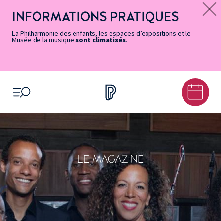
Vers
Menu
Menu
Aller
Pied
Plan
Recherche
la
accès
principal
au
de
du
INFORMATIONS PRATIQUES
Message d’information
page
rapides
contenu
page
site
Accessibilité
principal
La Philharmonie des enfants, les espaces d’expositions et le
Musée de la musique
sont climatisés
.
OUVRIR LE MENU
LE MAGAZINE