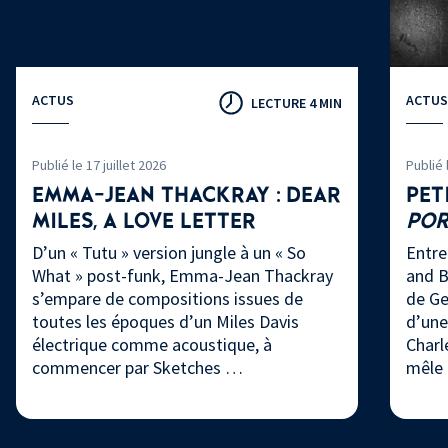
ACTUS
ACTUS
LECTURE 4 MIN
Publié le 17 juillet 2026
Publié 
EMMA-JEAN THACKRAY : DEAR
PET
MILES, A LOVE LETTER
PO
D’un « Tutu » version jungle à un « So
Entre
What » post-funk, Emma-Jean Thackray
and B
s’empare de compositions issues de
de Ge
toutes les époques d’un Miles Davis
d’une
électrique comme acoustique, à
Charl
commencer par Sketches …
mêle