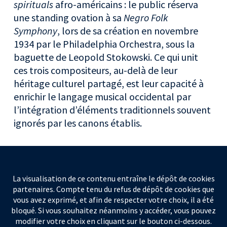
spirituals
afro-américains : le public réserva
une standing ovation à sa
Negro Folk
Symphony
, lors de sa création en novembre
1934 par le Philadelphia Orchestra, sous la
baguette de Leopold Stokowski. Ce qui unit
ces trois compositeurs, au-delà de leur
héritage culturel partagé, est leur capacité à
enrichir le langage musical occidental par
l’intégration d’éléments traditionnels souvent
ignorés par les canons établis.
La visualisation de ce contenu entraîne le dépôt de cookies
partenaires. Compte tenu du refus de dépôt de cookies que
vous avez exprimé, et afin de respecter votre choix, il a été
bloqué. Si vous souhaitez néanmoins y accéder, vous pouvez
modifier votre choix en cliquant sur le bouton ci-dessous.