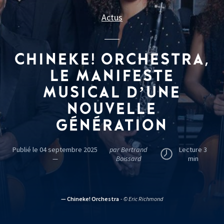
Actus
CHINEKE! ORCHESTRA,
LE MANIFESTE
MUSICAL D’UNE
NOUVELLE
GÉNÉRATION
Publié le 04 septembre 2025
par Bertrand
Lecture 3
—
Boissard
min
— Chineke! Orchestra
- © Eric Richmond