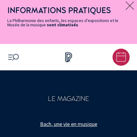
Vers
Menu
Menu
Aller
Pied
Plan
Recherche
la
accès
principal
au
de
du
INFORMATIONS PRATIQUES
Message d’information
page
rapides
contenu
page
site
Accessibilité
principal
La Philharmonie des enfants, les espaces d’expositions et le
Musée de la musique
sont climatisés
.
OUVRIR LE MENU
LE MAGAZINE
Bach, une vie en musique