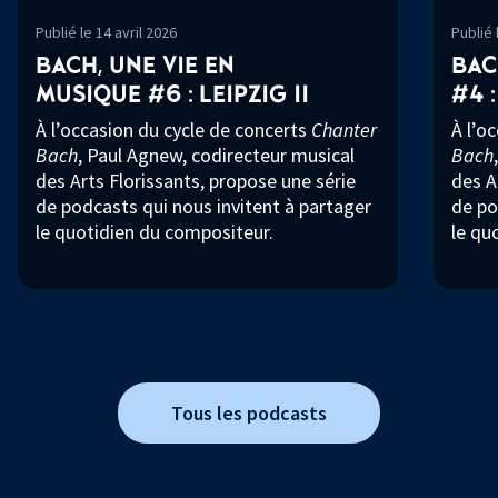
Publié le 14 avril 2026
Publié 
BACH, UNE VIE EN
BAC
MUSIQUE
#6
: LEIPZIG
II
#4
À l’occasion du cycle de concerts
Chanter
À l’o
Bach
, Paul Agnew, codirecteur musical
Bach
des Arts Florissants, propose une série
des A
de podcasts qui nous invitent à partager
de po
le quotidien du compositeur.
le qu
Tous les podcasts