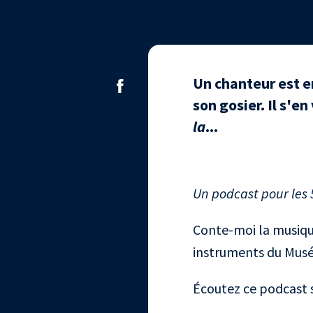
Un chanteur est e
son gosier. Il s'e
la
...
Un podcast pour les 
Conte-moi la musique
instruments du Musé
Écoutez ce podcast 