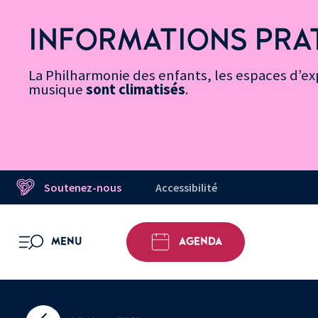
Vers
Menu
Menu
Aller
Pied
Plan
Recherche
la
accès
principal
au
de
du
INFORMATIONS PRA
page
rapides
contenu
page
site
Message d’information
Accessibilité
principal
La Philharmonie des enfants, les espaces d’exp
musique
sont climatisés
.
Soutenez-nous
Accessibilité
MENU
AGENDA
OUVRIR LE MENU