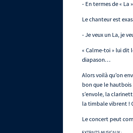
- En termes de « La »,
Le chanteur est exasp
- Je veux un La, je ve
« Calme-toi » lui dit
diapason…
Alors voilà qu'on env
bon que le hautbois s
s’envole, la clarinett
la timbale vibrent !
Le concert peut com
EXTRAITS MUSICAUX :