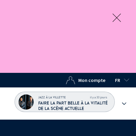
Mon compte
FR
LANGUE C
il y a 33 jours
JAZZ À LA VILLETTE
FAIRE LA PART BELLE À LA VITALITÉ
DE LA SCÈNE ACTUELLE