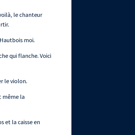
voilà, le chanteur
tir.
e Hautbois moi.
che qui flanche. Voici
r le violon.
et même la
s et la caisse en