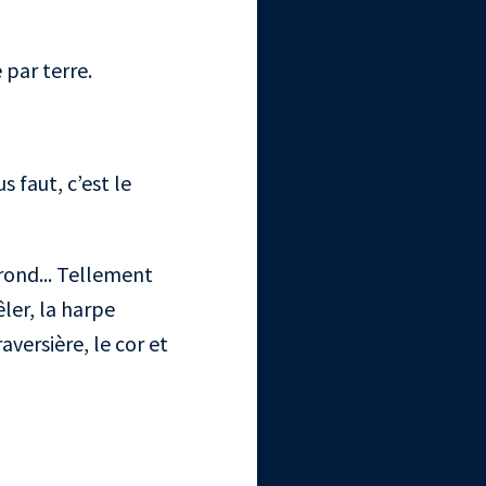
 par terre.
s faut, c’est le
 rond... Tellement
êler, la harpe
aversière, le cor et