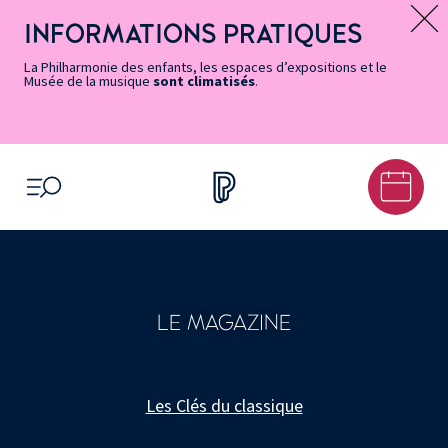
Vers
Menu
Menu
Aller
Pied
Plan
Recherche
la
accès
principal
au
de
du
INFORMATIONS PRATIQUES
Message d’information
page
rapides
contenu
page
site
Accessibilité
principal
La Philharmonie des enfants, les espaces d’expositions et le
Musée de la musique
sont climatisés
.
OUVRIR LE MENU
LE MAGAZINE
Les Clés du classique