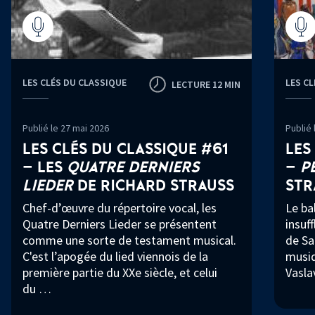
LES CLÉS DU CLASSIQUE
LES C
LECTURE 12 MIN
Publié le 27 mai 2026
Publié 
LES CLÉS DU CLASSIQUE #61
LES
– LES
QUATRE DERNIERS
–
P
LIEDER
DE RICHARD STRAUSS
STR
Chef-d’œuvre du répertoire vocal, les
Le ba
Quatre Derniers Lieder se présentent
insuff
comme une sorte de testament musical.
de Sa
C'est l’apogée du lied viennois de la
musiq
première partie du XXe siècle, et celui
Vasla
du …