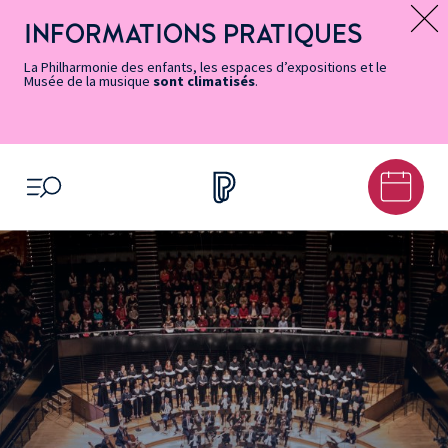
Vers
Menu
Menu
Aller
Pied
Plan
Recherche
la
accès
principal
au
de
du
INFORMATIONS PRATIQUES
Message d’information
page
rapides
contenu
page
site
Accessibilité
principal
La Philharmonie des enfants, les espaces d’expositions et le
Musée de la musique
sont climatisés
.
OUVRIR LE MENU