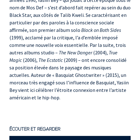
années 1990, Yasiin Bey – qui jouait à cette époque sous le
nom de Mos Def – s’est d’abord fait repérer au sein du duo
Black Star, aux côtés de Talib Kweli. Se caractérisant en
particulier par des paroles à la conscience sociale
affirmée, son premier album solo
Black on Both Sides
(1999), acclamé par la critique, l’a d’emblée imposé
comme une nouvelle voix essentielle. Par la suite, trois
autres albums studio –
The New Danger
(2004),
True
Magic
(2006),
The Ecstatic
(2009) – ont encore consolidé
sa position élevée dans le paysage des musiques
actuelles. Auteur de « Basquiat Ghostwriter » (2015), un
morceau très engagé sous l’influence de Basquiat, Yasiin
Bey vient ici célébrer l’étroite connexion entre l’artiste
américain et le hip-hop.
ÉCOUTER ET REGARDER